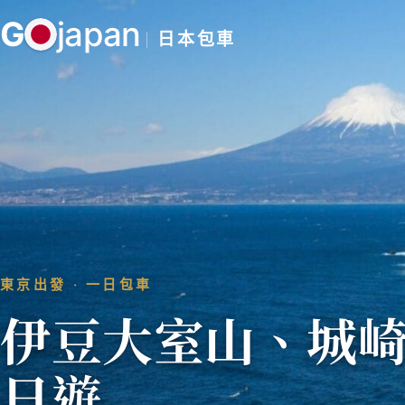
跳
G
japan
至
日本包車
主
要
內
容
東京出發 ‧ 一日包車
伊豆大室山、城
日遊