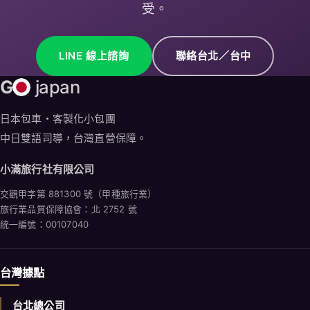
日本包車・客製化小包團
中日雙語司導，台灣直營保障。
小滿旅行社有限公司
交觀甲字第 881300 號（甲種旅行業）
旅行業品質保障協會：北 2752 號
統一編號：00107040
台灣據點
台北總公司
台北市中山區松江路 206 號 12 樓之 5
TEL：02-7729-0399
台中服務處
台中市南區美村路 2 段 168 巷 7 號