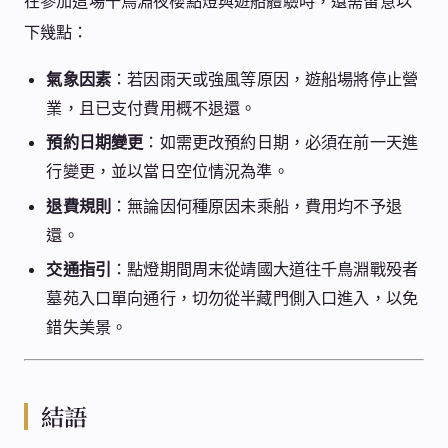
在參加這場千鳥淵夜櫻點燈與遊船體驗時，還需留意以
下幾點：
氣象因素
：若因雨天或強風等原因，遊船場將停止營
業，且已支付費用概不退還。
預約日期變更
：如需更改預約日期，必須在前一天進
行變更，並以當日空位情況為準。
退費規則
：無論因何種原因未乘船，費用均不予退
還。
交通指引
：點燈期間周末從靖國大道往千鳥淵戰殁者
墓苑入口單向通行，切勿從半藏門側入口進入，以免
錯失美景。
結語