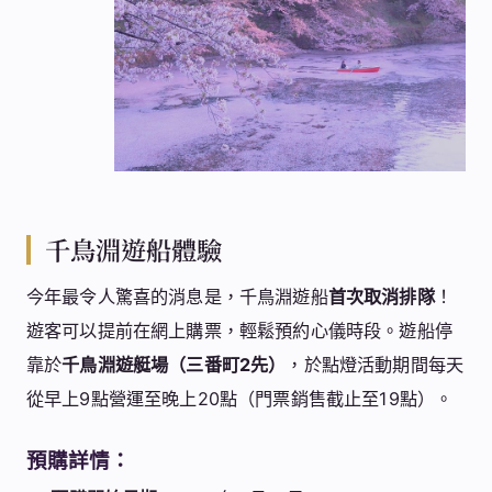
千鳥淵遊船體驗
今年最令人驚喜的消息是，千鳥淵遊船
首次取消排隊
！
遊客可以提前在網上購票，輕鬆預約心儀時段。遊船停
靠於
千鳥淵遊艇場（三番町2先）
，於點燈活動期間每天
從早上9點營運至晚上20點（門票銷售截止至19點）。
預購詳情：