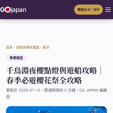
跳
G
japan
聯絡台北／台中
至
主
要
內
容
首頁
›
旅遊攻略與靈感
›
東京
季節限定
千鳥淵夜櫻點燈與遊船攻略｜
春季必遊櫻花祭全攻略
更新於 2026-07-13・閱讀時間約 5 分鐘・GO JAPAN 編輯
部