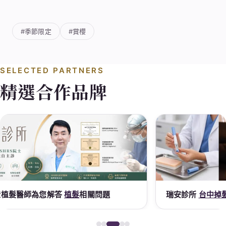
#季節限定
#賞櫻
SELECTED PARTNERS
精選合作品牌
瑞安診所
台中掉髮
｜
台中減肥
門診
謝