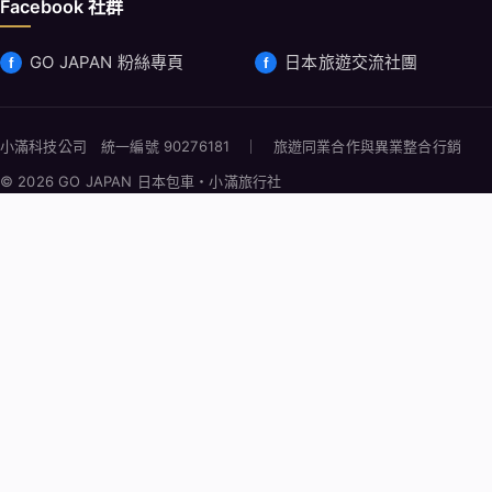
Facebook 社群
GO JAPAN 粉絲專頁
日本旅遊交流社團
小滿科技公司 統一編號 90276181 ｜ 旅遊同業合作與異業整合行銷
© 2026 GO JAPAN 日本包車・小滿旅行社