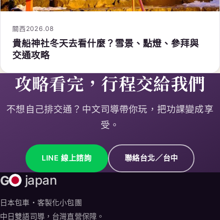
關西
2026.08
貴船神社冬天去看什麼？雪景、點燈、參拜與
交通攻略
攻略看完，行程交給我們
不想自己排交通？中文司導帶你玩，把功課變成享
受。
LINE 線上諮詢
聯絡台北／台中
G
japan
日本包車・客製化小包團
中日雙語司導，台灣直營保障。