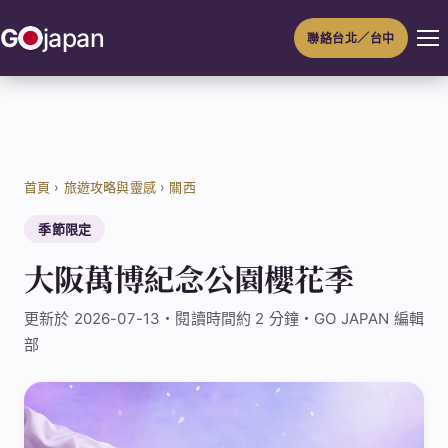
跳
G
japan
聯絡台北／台中
至
主
要
內
容
首頁
›
旅遊攻略與靈感
›
關西
季節限定
大阪萬博紀念公園櫻花季
更新於 2026-07-13・閱讀時間約 2 分鐘・GO JAPAN 編輯
部