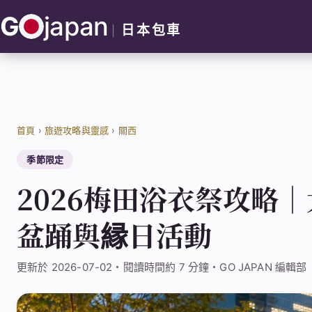
跳
G
japan
至
日本包車
主
要
內
容
首頁
›
旅遊攻略與靈感
›
關西
季節限定
2026梅田浴衣祭攻略
盆踊與縁日活動
更新於 2026-07-02・閱讀時間約 7 分鐘・GO JAPAN 編輯部