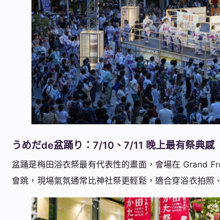
うめだde盆踊り：7/10、7/11 晚上最有祭典感
盆踊是梅田浴衣祭最有代表性的畫面，會場在 Grand Fr
會跳，現場氣氛通常比神社祭更輕鬆，適合穿浴衣拍照