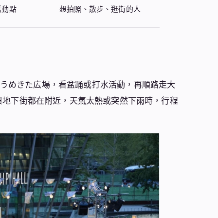
活動點
想拍照、散步、逛街的人
saka うめきた広場，看盆踊或打水活動，再順路走大
與地下街都在附近，天氣太熱或突然下雨時，行程