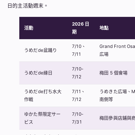
日的主活動週末。
2026 日
活動
地點
期
7/10、
Grand Front 
うめだde盆踊り
7/11
広場
7/10-
うめだde縁日
梅田 5 個會場
7/12
うめだde打ち水大
7/11、
うめきた広場、M
作戦
7/12
南側等
ゆかた祭限定サー
7/10-
梅田參與店鋪與
ビス
7/31