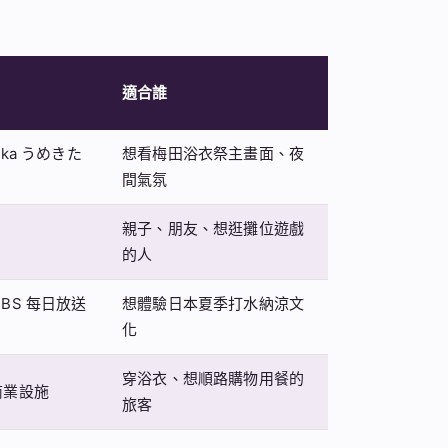
適合誰
Osaka うめきた
想看梅田浴衣祭主畫面、夜
間氣氛
親子、朋友、想逛攤位遊戲
的人
BS 每日放送
想體驗日本夏季打水納涼文
化
穿浴衣、想順路購物用餐的
商業設施
旅客