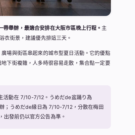
在大阪梅田一帶舉辦，最適合安排在大阪市區晚上行程。
主
日、拍浴衣街景，建議優先排這三天。
、廣場與街區串起來的城市型夏日活動。它的優點
田地下街複雜，人多時很容易走散，集合點一定要
，主活動在 7/10-7/12。うめだde盆踊り為
た広場舉辦；うめだde縁日為 7/10-7/12，分散在梅田
31，出發前仍以官方公告為準。