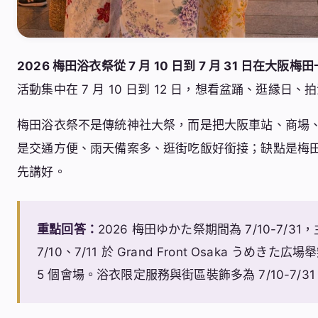
2026 梅田浴衣祭從 7 月 10 日到 7 月 31 日
活動集中在 7 月 10 日到 12 日，想看盆踊、逛縁
梅田浴衣祭不是傳統神社大祭，而是把大阪車站、商場
是交通方便、雨天備案多、逛街吃飯好銜接；缺點是梅
先講好。
重點回答：
2026 梅田ゆかた祭期間為 7/10-7/31
7/10、7/11 於 Grand Front Osaka うめき
5 個會場。浴衣限定服務與街區裝飾多為 7/10-7/