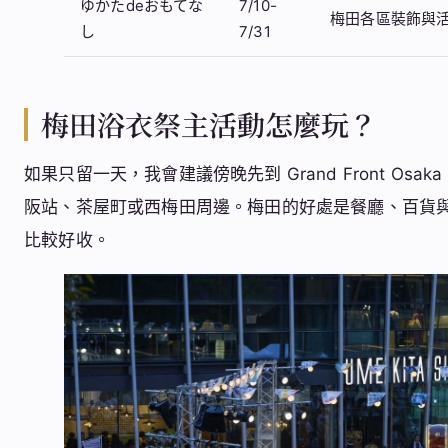
ゆかたdeおもてな
7/10-
梅田各區裝飾與
し
7/31
梅田浴衣祭主活動怎麼玩？
如果只留一天，我會建議傍晚先到 Grand Front O
阪站、茶屋町或西梅田周邊。梅田的好處是餐廳、百貨
比較好收。