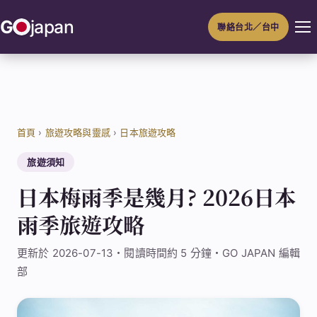
跳
G
japan
聯絡台北／台中
至
主
要
內
容
首頁
›
旅遊攻略與靈感
›
日本旅遊攻略
旅遊須知
日本梅雨季是幾月? 2026日本
雨季旅遊攻略
更新於 2026-07-13・閱讀時間約 5 分鐘・GO JAPAN 編輯
部