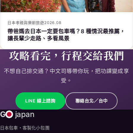
日本孝親與樂齡旅遊
2026.08
帶爸媽去日本一定要包車嗎？8 種情況最推薦，
讓長輩少走路、多看風景
攻略看完，行程交給我們
不想自己排交通？中文司導帶你玩，把功課變成享
受。
LINE 線上諮詢
聯絡台北／台中
G
japan
日本包車・客製化小包團