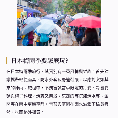
日本梅雨季要怎麼玩?
在日本梅雨季旅行，其實別有一番風情與樂趣。首先建
議攜帶輕便雨具、防水外套及舒適鞋履，以應對突如其
來的陣雨。旅程中，不妨嘗試當季限定的冷麥、冷蕎麥
麵與梅子料理，清爽又應景。京都的寺院如清水寺、金
閣寺在雨中更顯寧靜，青苔與庭園在雨水滋潤下綠意盎
然，氛圍格外禪意。