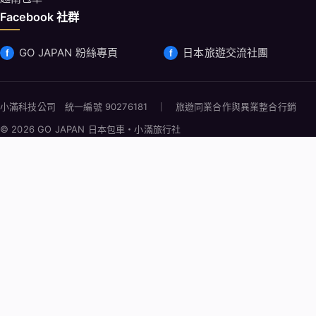
Facebook 社群
GO JAPAN 粉絲專頁
日本旅遊交流社團
小滿科技公司 統一編號 90276181 ｜ 旅遊同業合作與異業整合行銷
© 2026 GO JAPAN 日本包車・小滿旅行社