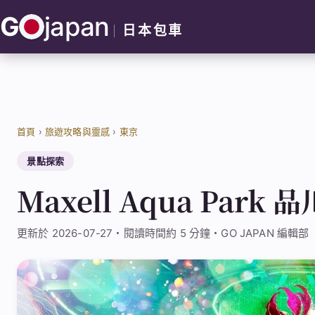
跳
G
japan
至
日本包車
主
要
內
容
首頁
›
旅遊攻略與靈感
›
東京
景點探索
Maxell Aqua Park
更新於 2026-07-27・閱讀時間約 5 分鐘・GO JAPAN 編輯部