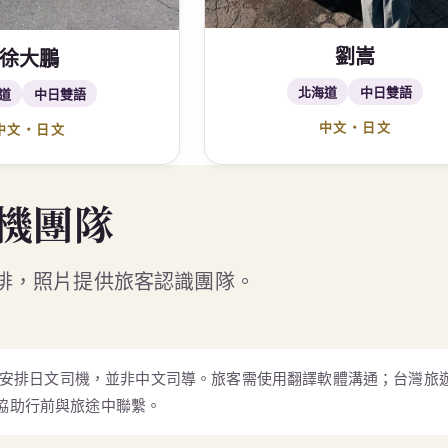
劉嵩
徐大鵬
北海道
中日雙語
道
中日雙語
中文・日文
中文・日文
機團隊
排，照片提供旅客認識團隊。
安排日文司機，並非中文司導。旅客需使用翻譯軟體溝通；台灣旅
群組協助行前與旅途中聯繫。