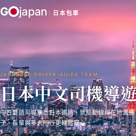
跳
G
japan
至
日本包車
主
要
內
容
JAPANESE DRIVER-GUIDE TEAM
日本中文司機導
中日雙語司導熟悉日本道路、景點動線與在地溝通
子、長輩與多人同行更輕鬆安心。