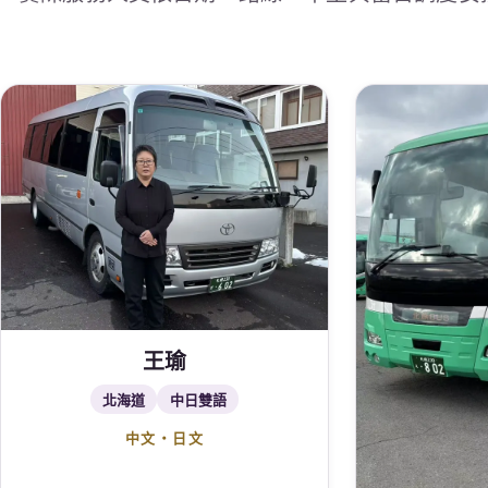
王瑜
北海道
中日雙語
中文・日文