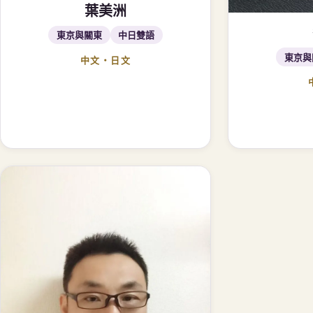
葉美洲
東京與關東
中日雙語
東京與
中文・日文