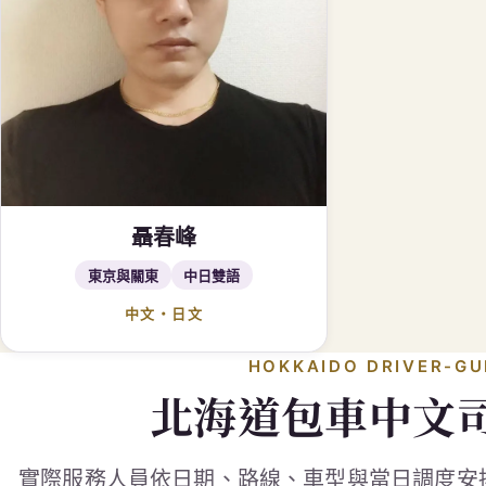
聶春峰
東京與關東
中日雙語
中文・日文
HOKKAIDO DRIVER-GU
北海道包車中文
實際服務人員依日期、路線、車型與當日調度安