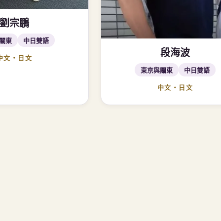
劉宗鵬
關東
中日雙語
段海波
中文・日文
東京與關東
中日雙語
中文・日文