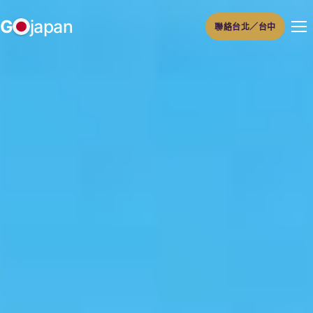
跳
G
japan
聯絡台北／台中
至
主
要
內
容