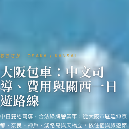
おおさか · OSAKA / KANSAI
大阪包車：中文司
導、費用與關西一日
遊路線
中日雙語司導、合法綠牌營業車，從大阪市區延伸京
都、奈良、神戶、淡路島與天橋立，依住宿與旅遊節