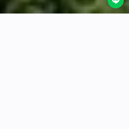
大阪包車適合怎麼玩？
大阪包車一日遊，想去哪一區？
大阪
PRIVATE TOUR
大阪包車適合怎麼玩？
以大阪為住宿基地，可順遊京都、奈良、神戶與琵琶湖；若前
往天橋立、伊根或城崎溫泉，則依車程與住宿位置規劃，避免
同一天過度拉車。
台灣顧問行前規劃，建立專屬 LINE 群組
中日雙語司導協助路線與在地溝通
全程合法綠牌營業車，依人數行李安排