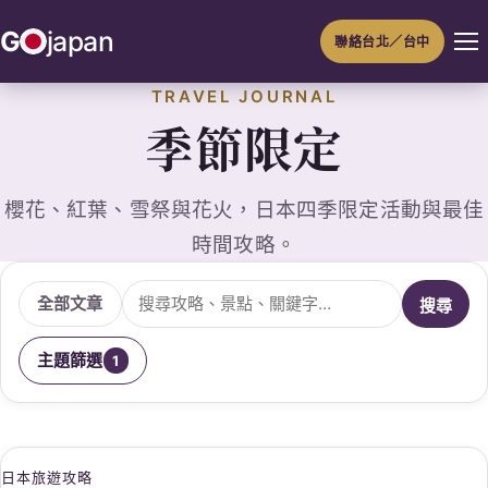
跳
G
japan
聯絡台北／台中
至
主
TRAVEL JOURNAL
要
季節限定
內
容
櫻花、紅葉、雪祭與花火，日本四季限定活動與最佳
時間攻略。
搜尋文章
全部文章
搜尋
主題篩選
1
日本旅遊攻略