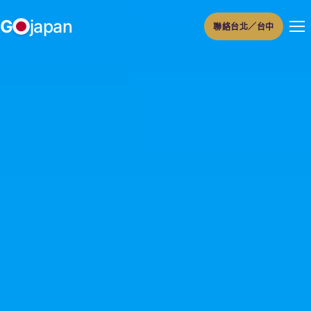
跳
G
japan
聯絡台北／台中
至
主
要
內
容