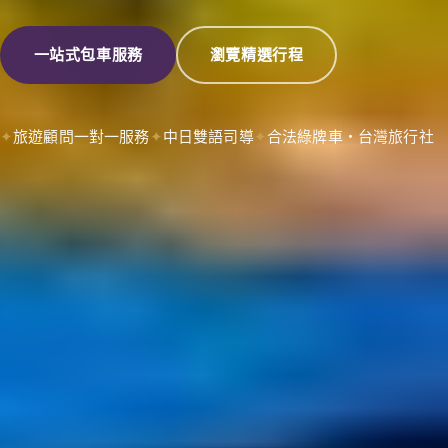
一站式包車服務
瀏覽精選行程
旅遊顧問一對一服務
中日雙語司導
合法綠牌車・台灣旅行社