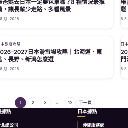
帶爸媽去日本一定要包車嗎？8 種情況最推
帶
薦，讓長輩少走路、多看風景
鬆
 8 月, 2026
6 8
日本旅遊攻略
日
2026–2027日本滑雪場攻略｜北海道、東
2
北、長野、新潟怎麼選
門
 8 月, 2026
5 8
1
2
3
…
12
下一頁
灣據點
日本據點
台北總公司
沖繩服務處