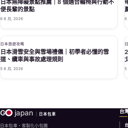
日本無障礙景點推薦｜8 個適合輪椅與行動不
便長輩的景點
6 8 月, 2026
6
日本旅遊攻略
日本滑雪安全與雪場禮儀｜初學者必懂的雪
道、纜車與事故處理規則
5 8 月, 2026
5
G
japan
台
日本包車
日本包車・客製化小包團