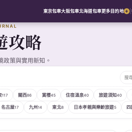
|
東京包車
大阪包車
北海道包車
更多目的地
URNAL
遊攻略
境政策與實用新知。
搜尋
索
關西
賞櫻
住宿溫泉
旅遊須知
117
86
45
40
40
名古屋
九州
東北
日本孝親與樂齡旅遊
四
17
14
8
5