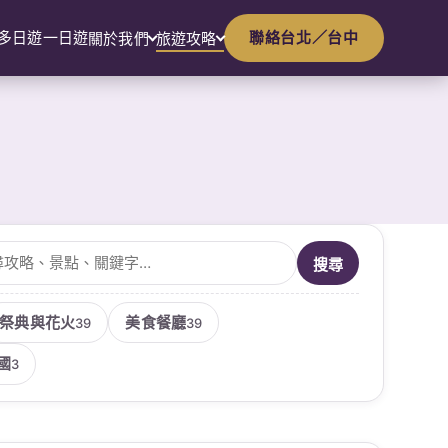
多日遊
一日遊
聯絡台北／台中
關於我們
旅遊攻略
文章
搜尋
祭典與花火
美食餐廳
39
39
國
3