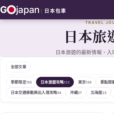
跳
G
japan
至
日本包車
主
TRAVEL JO
要
日本旅
內
容
日本旅遊的最新情報、入
全部文章
季節限定
日本旅遊攻略
東京
景點探
155
133
129
日本交通移動與出入境攻略
沖繩
北海道
34
27
23