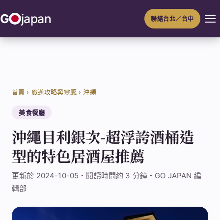
跳
G
japan
聯絡台北／台中
至
主
要
內
容
首頁
›
旅遊攻略與靈感
›
沖繩
美食餐廳
沖繩目利銀次-超浮誇酒桶造
型的特色居酒屋推薦
更新於 2024-10-05・閱讀時間約 3 分鐘・GO JAPAN 編
輯部