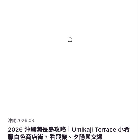
沖繩
2026.08
2026 沖繩瀨長島攻略｜Umikaji Terrace 小希
臘白色商店街、看飛機、夕陽與交通
攻略看完，行程交給我們
不想自己排交通？中文司導帶你玩，把功課變成享
受。