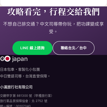
LINE 線上諮詢
聯絡台北／台中
G
japan
日本包車・客製化小包團
中日雙語司導，台灣直營保障。
小滿旅行社有限公司
交觀甲字第 881300 號（甲種旅行業）
旅行業品質保障協會：北 2752 號
統一編號：00107040
台灣據點
台北總公司
台北市中山區松江路 206 號 12 樓之 5