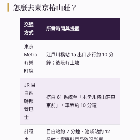
怎麼去東京椿山莊？
交通
所需時間與提醒
方式
東京
Metro
江戶川橋站 1a 出口步行約 10 分
有樂
鐘；後段有上坡
町線
JR 目
白站
搭白 61 系統至「ホテル椿山荘東
轉都
京前」，車程約 10 分鐘
營巴
士
計程
目白站約 7 分鐘、池袋站約 12
車
分鐘；實際時間受路況影響