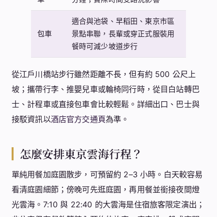
適合與池袋、早稻田、東京市區
包車
景點串聯，長輩或穿正式服裝用
餐時可減少坡道步行
從江戶川橋站步行雖然距離不長，但有約 500 公尺上
坡；攜帶行李、推嬰兒車或輪椅同行時，從目白站轉巴
士、計程車或直接包車會比較輕鬆。詳細出口、巴士與
接駁資訊以
酒店官方交通頁
為準。
怎麼安排東京雲海行程？
單純用餐加庭園散步，可預留約 2–3 小時。白天較容易
看清庭園細節；傍晚可先逛庭園，再用餐並銜接夜間燈
光雲海。7:10 與 22:40 的大雲海是住宿旅客限定演出；