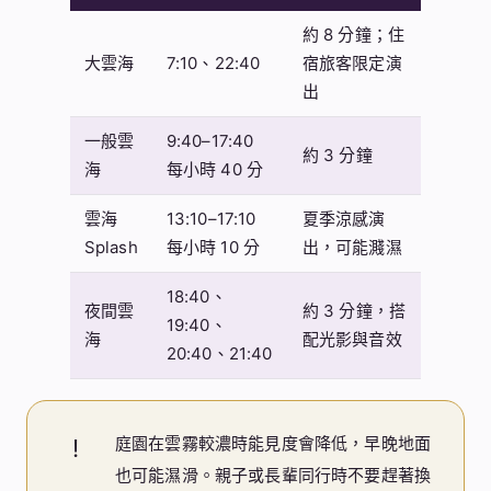
約 8 分鐘；住
大雲海
7:10、22:40
宿旅客限定演
出
一般雲
9:40–17:40
約 3 分鐘
海
每小時 40 分
雲海
13:10–17:10
夏季涼感演
Splash
每小時 10 分
出，可能濺濕
18:40、
夜間雲
約 3 分鐘，搭
19:40、
海
配光影與音效
20:40、21:40
庭園在雲霧較濃時能見度會降低，早晚地面
!
也可能濕滑。親子或長輩同行時不要趕著換