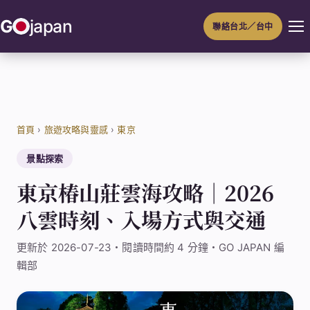
跳
G
japan
聯絡台北／台中
至
主
要
內
容
首頁
›
旅遊攻略與靈感
›
東京
景點探索
東京椿山莊雲海攻略｜2026
八雲時刻、入場方式與交通
更新於 2026-07-23・閱讀時間約 4 分鐘・GO JAPAN 編
輯部