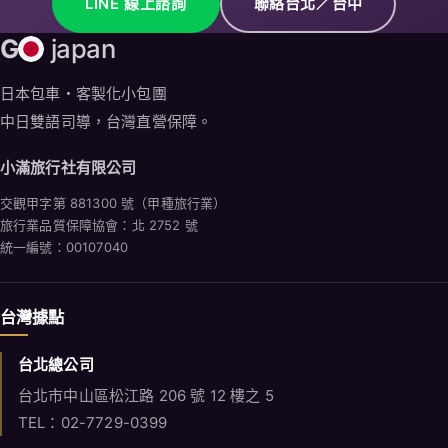
LINE 線上諮詢
聯絡台北／台中
G
japan
日本包車・客製化小包團
中日雙語司導，台灣直營保障。
小滿旅行社有限公司
交觀甲字第 881300 號（甲種旅行業）
旅行業品質保障協會：北 2752 號
統一編號：00107040
台灣據點
台北總公司
台北市中山區松江路 206 號 12 樓之 5
TEL：02-7729-0399