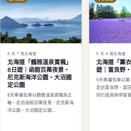
5 天 4 夜
北海道
8 天 7 夜
北海道
北海道「薰衣
北海道「鶴雅溫泉賞楓」
遊｜富良野
8日遊｜函館百萬夜景・
尼克斯海洋公園・大沼國
5天專屬包車以薰
定公園
走訪富良野、富
同行成員與停留
8天專屬包車以鶴雅溫泉賞楓為主
軸，走訪函館百萬夜景、尼克斯海
洋公園、大沼國定公園…
請洽旅遊顧問
請洽旅遊顧問
查看行程
→