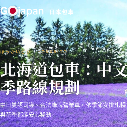
跳
G
japan
至
日本包車
主
要
內
容
ほっかいどう · HOKKAIDO
北海道包車：中
季路線規劃
中日雙語司導、合法綠牌營業車，依季節安排札幌
與花季都能安心移動。