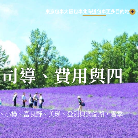
|
東京包車
大阪包車
北海道包車
更多目的地
文司導、費用與四
、小樽、富良野、美瑛、登別與洞爺湖，雪季