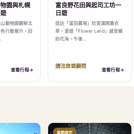
動物園與札幌
富良野花田與起司工坊一
日遊
日遊
旭山動物園觀察北
造訪「富田農場」欣賞滿開薰衣
特色行動展示，回
草，漫遊「Flower Land」感受繽
…
紛花海。午後…
請洽旅遊顧問
查看行程
→
查看行程
→
季節限定