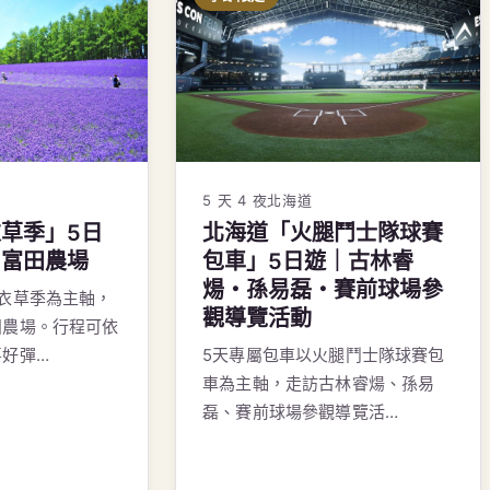
5 天 4 夜
北海道
草季」5日
北海道「火腿鬥士隊球賽
・富田農場
包車」5日遊｜古林睿
煬・孫易磊・賽前球場參
衣草季為主軸，
觀導覽活動
田農場。行程可依
喜好彈…
5天專屬包車以火腿鬥士隊球賽包
車為主軸，走訪古林睿煬、孫易
磊、賽前球場參觀導覽活…
請洽旅遊顧問
查看行程
→
查看行程
→