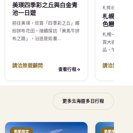
美瑛四季彩之丘與白金青
札幌出發 · 約 9
池一日遊
札幌雪祭、
前往美瑛，欣賞「四季彩之丘」繽
色戀人一日
紛拼布花田，接續探訪「美馬牛拼
札幌一年一度
布之路」，沿途是如畫…
賞大通公園的
品，午後探訪
請洽旅遊顧問
請洽旅遊顧
查看行程
→
更多北海道多日行程
季節限定
季節限定