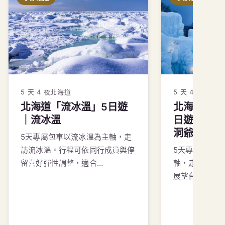
5 天 4 夜
北海道
5 天 4 夜
北海道
北海道「流冰溫」5日遊
北海道「北
｜流冰溫
日遊｜202
洞爺湖展望
5天專屬包車以流冰溫為主軸，走
訪流冰溫。行程可依同行成員與停
5天專屬包車
留喜好彈性調整，適合…
軸，走訪202
展望台。行程
請洽旅遊顧問
請洽旅遊顧
查看行程
→