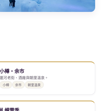
小樽・余市
運河老街、酒廠與朝里溫泉。
小樽
余市
朝里溫泉
札幌雪季