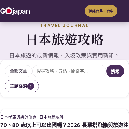
跳
G
japan
聯絡台北／台中
至
主
TRAVEL JOURNAL
要
日本旅遊攻略
內
容
日本旅遊的最新情報、入境政策與實用新知。
搜尋文章
全部文章
搜尋
主題篩選
1
日本孝親與樂齡旅遊
, 
日本旅遊攻略
70、80 歲以上可以出國嗎？2026 長輩搭飛機與旅遊注