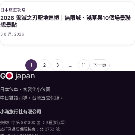
日本旅遊攻略
2026 鬼滅之刃聖地巡禮｜無限城、淺草與10個場景聯
想景點
3 8 月, 2026
1
2
3
…
11
下一頁
G
japan
日本包車・客製化小包團
中日雙語司導，台灣直營保障。
小滿旅行社有限公司
交觀甲字第 881300 號（甲種旅行業）
旅行業品質保障協會：北 2752 號