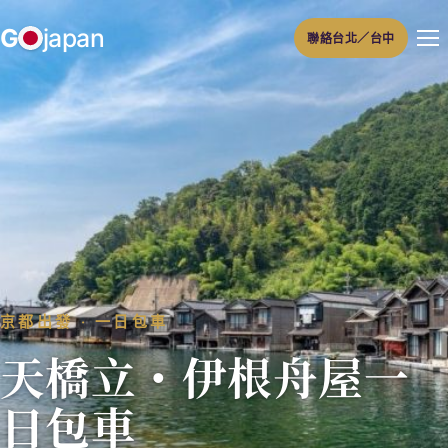
跳
G
japan
聯絡台北／台中
至
主
要
內
容
京都出發 ‧ 一日包車
天橋立・伊根舟屋一
日包車