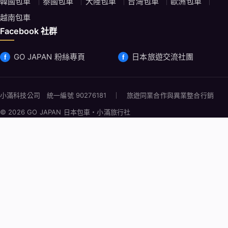
韓國包車
泰國包車
大陸包車
台灣包車
歐洲包車
越南包車
Facebook 社群
GO JAPAN 粉絲專頁
日本旅遊交流社團
小滿科技公司 統一編號 90276181 ｜ 旅遊同業合作與異業整合行銷
© 2026 GO JAPAN 日本包車・小滿旅行社