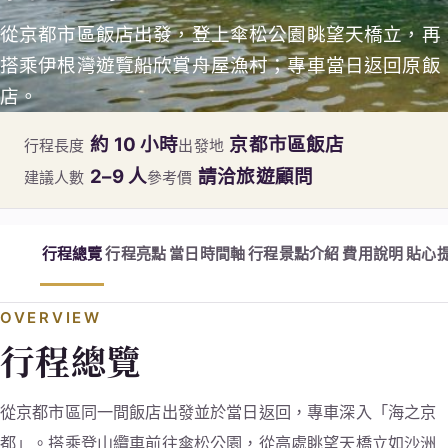
從京都市區飯店出發，登上傘松公園眺望天橋立，再
搭乘伊根灣遊覽船欣賞舟屋漁村；專車當日返回原飯
店。
約 10 小時
京都市區飯店
行程長度
出發地
2–9 人
請洽旅遊顧問
建議人數
參考價
行程總覽
行程亮點
當日時間軸
行程景點介紹
費用說明
貼心
OVERVIEW
行程總覽
從京都市區同一間飯店出發並於當日返回，專車深入「海之京
都」。搭乘登山纜車前往傘松公園，從高處眺望天橋立如沙洲