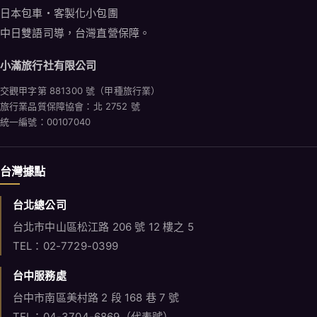
日本包車・客製化小包團
中日雙語司導，台灣直營保障。
小滿旅行社有限公司
交觀甲字第 881300 號（甲種旅行業）
旅行業品質保障協會：北 2752 號
統一編號：00107040
台灣據點
台北總公司
台北市中山區松江路 206 號 12 樓之 5
TEL：02-7729-0399
台中服務處
台中市南區美村路 2 段 168 巷 7 號
TEL：04-3704-6869（代表號）