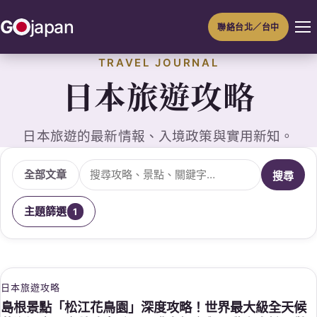
跳
G
japan
聯絡台北／台中
至
主
TRAVEL JOURNAL
要
日本旅遊攻略
內
容
日本旅遊的最新情報、入境政策與實用新知。
搜尋文章
全部文章
搜尋
主題篩選
1
日本旅遊攻略
島根景點「松江花鳥園」深度攻略！世界最大級全天候