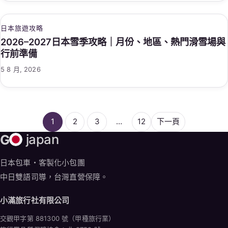
日本旅遊攻略
2026–2027日本雪季攻略｜月份、地區、熱門滑雪場與
行前準備
5 8 月, 2026
1
2
3
…
12
下一頁
G
japan
日本包車・客製化小包團
中日雙語司導，台灣直營保障。
小滿旅行社有限公司
交觀甲字第 881300 號（甲種旅行業）