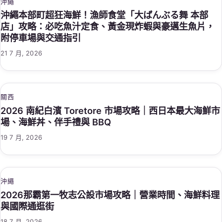
沖繩
沖繩本部町超狂海鮮！漁師食堂「大ばんぶる舞 本部
店」攻略：必吃魚汁定食、黃金現炸蝦與豪邁生魚片，
附停車場與交通指引
21 7 月, 2026
關西
2026 南紀白濱 Toretore 市場攻略｜西日本最大海鮮市
場、海鮮丼、伴手禮與 BBQ
19 7 月, 2026
沖繩
2026那霸第一牧志公設市場攻略｜營業時間、海鮮料理
與國際通逛街
18 7 月, 2026