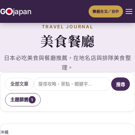
跳
G
japan
聯絡台北／台中
至
主
TRAVEL JOURNAL
要
美食餐廳
內
容
日本必吃美食與餐廳推薦，在地名店與排隊美食整
理。
搜尋文章
全部文章
搜尋
主題篩選
1
沖繩