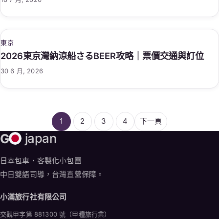
東京
2026東京灣納涼船さるBEER攻略｜票價交通與訂位
30 6 月, 2026
1
2
3
4
下一頁
G
japan
日本包車・客製化小包團
中日雙語司導，台灣直營保障。
小滿旅行社有限公司
交觀甲字第 881300 號（甲種旅行業）