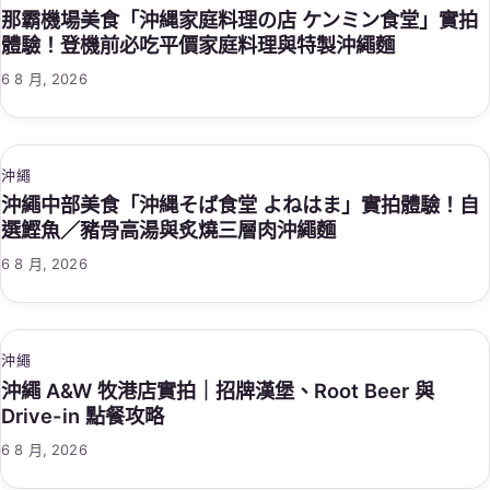
那霸機場美食「沖縄家庭料理の店 ケンミン食堂」實拍
體驗！登機前必吃平價家庭料理與特製沖繩麵
6 8 月, 2026
沖繩
沖繩中部美食「沖縄そば食堂 よねはま」實拍體驗！自
選鰹魚／豬骨高湯與炙燒三層肉沖繩麵
6 8 月, 2026
沖繩
沖繩 A&W 牧港店實拍｜招牌漢堡、Root Beer 與
Drive-in 點餐攻略
6 8 月, 2026