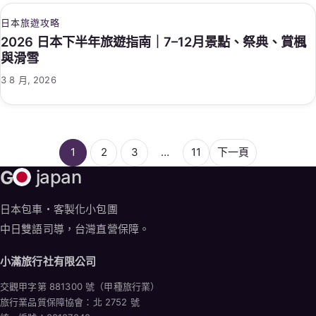
日本旅遊攻略
2026 日本下半年旅遊指南｜7–12月景點、祭典、賞楓
與滑雪
3 8 月, 2026
1
2
3
…
11
下一頁
G
japan
日本包車・客製化小包團
中日雙語司導，台灣直營保障。
小滿旅行社有限公司
交觀甲字第 881300 號（甲種旅行業）
旅行業品質保障協會：北 2752 號