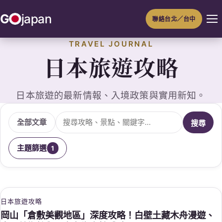
跳
G
japan
聯絡台北／台中
至
主
TRAVEL JOURNAL
要
日本旅遊攻略
內
容
日本旅遊的最新情報、入境政策與實用新知。
搜尋文章
全部文章
搜尋
主題篩選
1
日本旅遊攻略
岡山「倉敷美觀地區」深度攻略！白壁土藏木舟漫遊、