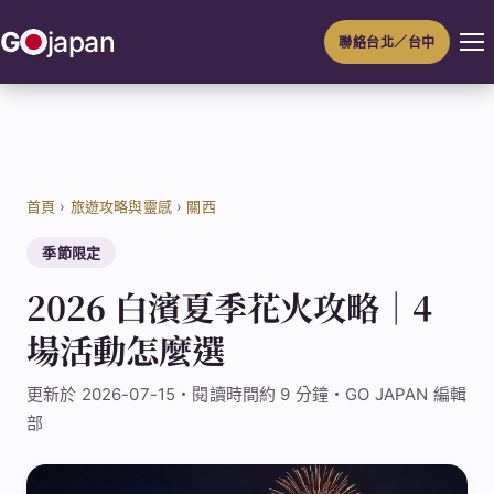
跳
G
japan
聯絡台北／台中
至
主
要
內
容
首頁
›
旅遊攻略與靈感
›
關西
季節限定
2026 白濱夏季花火攻略｜4
場活動怎麼選
更新於 2026-07-15・閱讀時間約 9 分鐘・GO JAPAN 編輯
部