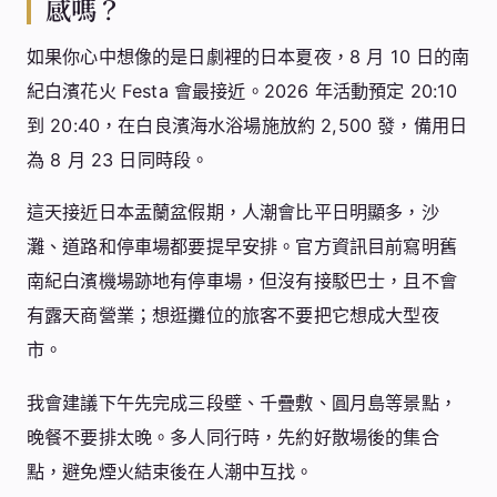
感嗎？
如果你心中想像的是日劇裡的日本夏夜，8 月 10 日的南
紀白濱花火 Festa 會最接近。2026 年活動預定 20:10
到 20:40，在白良濱海水浴場施放約 2,500 發，備用日
為 8 月 23 日同時段。
這天接近日本盂蘭盆假期，人潮會比平日明顯多，沙
灘、道路和停車場都要提早安排。官方資訊目前寫明舊
南紀白濱機場跡地有停車場，但沒有接駁巴士，且不會
有露天商營業；想逛攤位的旅客不要把它想成大型夜
市。
我會建議下午先完成三段壁、千疊敷、圓月島等景點，
晚餐不要排太晚。多人同行時，先約好散場後的集合
點，避免煙火結束後在人潮中互找。