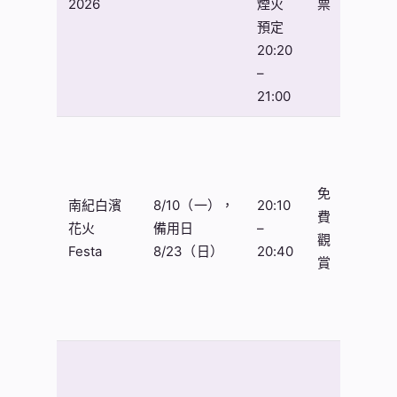
2026
煙火
票
好
預定
者、
20:20
情侶
–
21:00
第一
次到
日本
免
南紀白濱
8/10（一），
20:10
賞煙
費
花火
備用日
–
火、
觀
Festa
8/23（日）
20:40
想感
賞
受夏
祭氣
氛
不喜
歡人