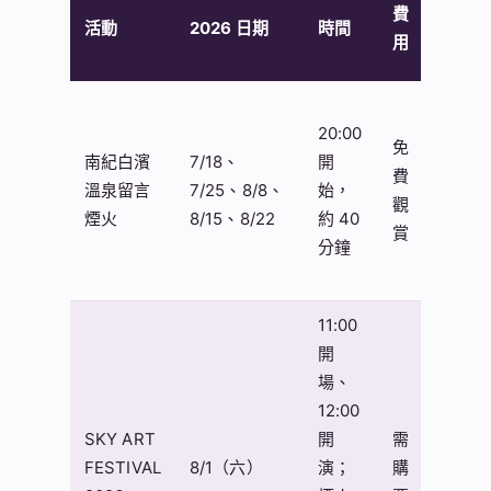
費
活動
2026 日期
時間
合族
用
群
情
20:00
侶、
免
南紀白濱
7/18、
開
親
費
溫泉留言
7/25、8/8、
始，
子、
觀
煙火
8/15、8/22
約 40
帶父
賞
分鐘
母旅
行
11:00
開
朋友
場、
出
12:00
遊、
SKY ART
開
需
音樂
FESTIVAL
8/1（六）
演；
購
祭愛