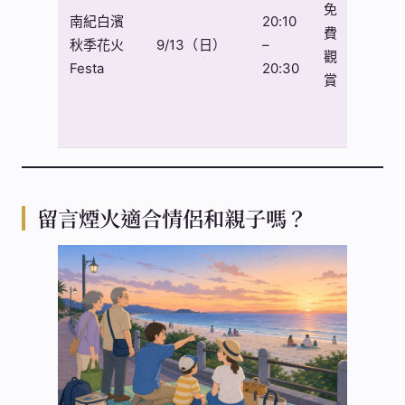
免
擠
南紀白濱
20:10
費
人、
秋季花火
9/13（日）
–
觀
銀髮
Festa
20:30
賞
族、
攝影
旅客
留言煙火適合情侶和親子嗎？