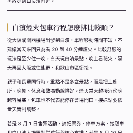
再散步到白良濱附近。
白濱煙火包車行程怎麼排比較順？
從大阪或關西機場出發到白濱，單程移動時間不短，不
建議當天來回只為看 20 到 40 分鐘煙火。比較舒服的
玩法是至少住一晚，白天玩白濱景點，晚上看花火，隔
天再回大阪或往熊野、和歌山市區銜接。
親子和長輩同行時，重點不是多塞景點，而是把上廁
所、晚餐、休息和散場動線排好。煙火當天越接近傍晚
越容易塞，包車也不代表能停在會場門口，接送點要依
當天管制調整。
若是 8 月 1 日售票活動，請把票券、停車方案、接駁車
和白良濱入場限制當成行程核心來排；若是 8 月 10 日