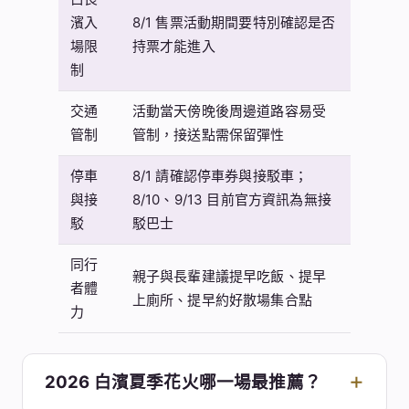
濱入
8/1 售票活動期間要特別確認是否
場限
持票才能進入
制
交通
活動當天傍晚後周邊道路容易受
管制
管制，接送點需保留彈性
停車
8/1 請確認停車券與接駁車；
與接
8/10、9/13 目前官方資訊為無接
駁
駁巴士
同行
親子與長輩建議提早吃飯、提早
者體
上廁所、提早約好散場集合點
力
2026 白濱夏季花火哪一場最推薦？