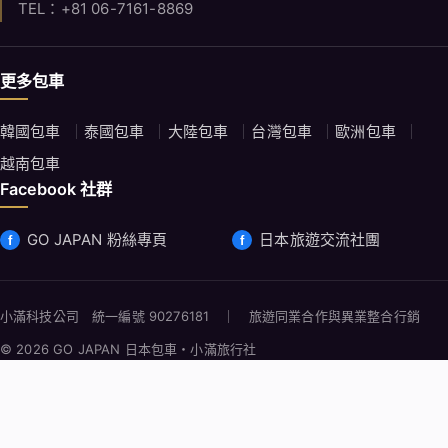
TEL：+81 06-7161-8869
更多包車
韓國包車
泰國包車
大陸包車
台灣包車
歐洲包車
越南包車
Facebook 社群
GO JAPAN 粉絲專頁
日本旅遊交流社團
小滿科技公司 統一編號 90276181 ｜ 旅遊同業合作與異業整合行銷
© 2026 GO JAPAN 日本包車・小滿旅行社