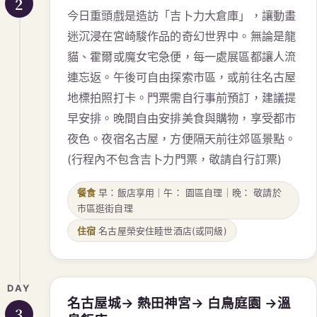
2
今日重頭戲是造訪「吉卜力大倉庫」，讓動畫
迷沉浸在宮崎駿作品的奇幻世界中。無論是龍
貓、霍爾或魔女宅急便，每一處展區都讓人流
連忘返。午後可自由探索市區，或前往名古屋
地標拍照打卡。門票需自行事前預訂，建議提
早安排。晚間自由安排美食與購物，享受都市
夜色。夜宿名古屋，方便隔天前往郊區景點。
(行程內不包含吉卜力門票，敬請自行訂票)
餐食
早：飯店享用｜午： 園區自理｜晚： 敬請於
市區逛街自理
住宿
名古屋榮安住睦世酒店(或同級)
DAY
名古屋城→ 熱田神宮→ 白鳥庭園 →溫
3