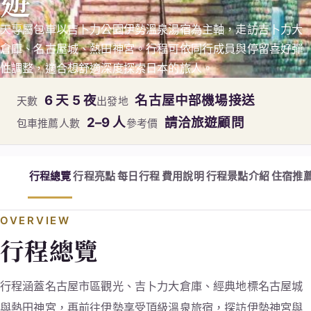
遊
天專屬包車以吉卜力公園伊勢溫泉湯宿為主軸，走訪吉卜力大
倉庫、名古屋城、熱田神宮。行程可依同行成員與停留喜好彈
性調整，適合想舒適深度探索日本的旅人。
6 天 5 夜
名古屋中部機場接送
天數
出發地
2–9 人
請洽旅遊顧問
包車推薦人數
參考價
行程總覽
行程亮點
每日行程
費用說明
行程景點介紹
住宿推
OVERVIEW
行程總覽
行程涵蓋名古屋市區觀光、吉卜力大倉庫、經典地標名古屋城
與熱田神宮，再前往伊勢享受頂級溫泉旅宿，探訪伊勢神宮與