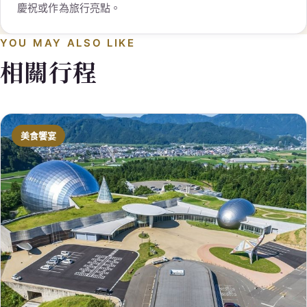
5 天 4 夜
福井・名古屋
中部北陸「福井恐龍博物館親子」5日遊｜鐵道
祕境・大象互動・網美景點
5天專屬包車以福井恐龍博物館親子為主軸，走訪鐵道祕
境、大象互動、網美景點。行程可…
NT$ 42,800
／人起
查看行程
→