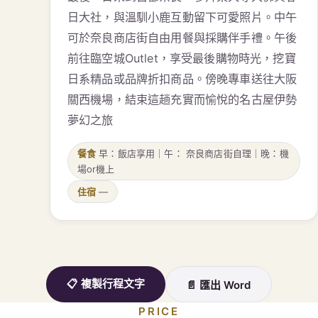
日大社，與溫馴小鹿互動留下可愛照片。中午
可於奈良商店街自由用餐與採購伴手禮。午後
前往臨空城Outlet，享受最後購物時光，挖寶
日系精品或品牌折扣商品。傍晚專車送往大阪
關西機場，結束這趟充實而愉悅的名古屋伊勢
夢幻之旅
餐食
早：飯店享用｜午： 奈良商店街自理｜晚：機
場or機上
住宿
—
📋 複製行程文字
📄 匯出 Word
PRICE