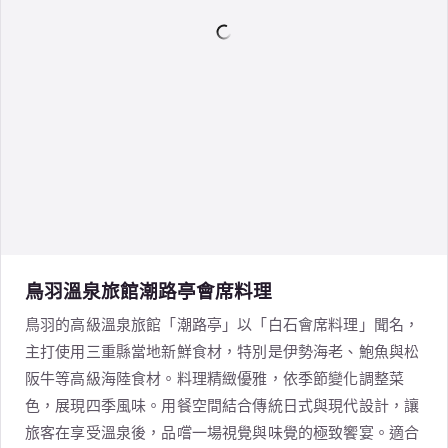
鳥羽溫泉旅館潮路亭會席料理
鳥羽的高級溫泉旅館「潮路亭」以「白石會席料理」聞名，
主打使用三重縣當地新鮮食材，特別是伊勢海老、鮑魚與松
阪牛等高級海陸食材。料理精緻優雅，依季節變化調整菜
色，展現四季風味。用餐空間結合傳統日式與現代設計，讓
旅客在享受溫泉後，品嚐一場視覺與味覺的極致饗宴。適合
慶祝或作為旅行亮點。
YOU MAY ALSO LIKE
相關行程
美食饗宴