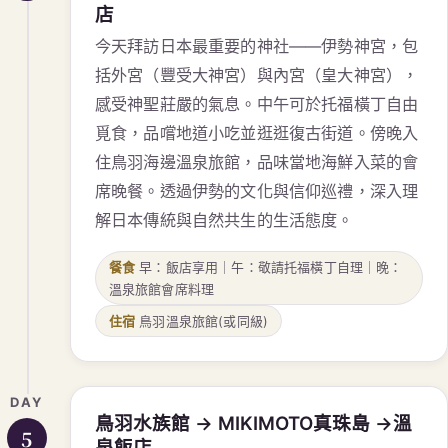
店
今天拜訪日本最重要的神社——伊勢神宮，包
括外宮（豐受大神宮）與內宮（皇大神宮），
感受神聖莊嚴的氣息。中午可於托福橫丁自由
覓食，品嚐地道小吃並逛逛復古街道。傍晚入
住鳥羽海邊溫泉旅館，品味當地海鮮入菜的會
席晚餐。透過伊勢的文化與信仰巡禮，深入理
解日本傳統與自然共生的生活態度。
餐食
早：飯店享用｜午：敬請托福橫丁自理｜晚：
溫泉旅館會席料理
住宿
鳥羽溫泉旅館(或同級)
DAY
鳥羽水族館 → MIKIMOTO真珠島 →溫
5
泉飯店