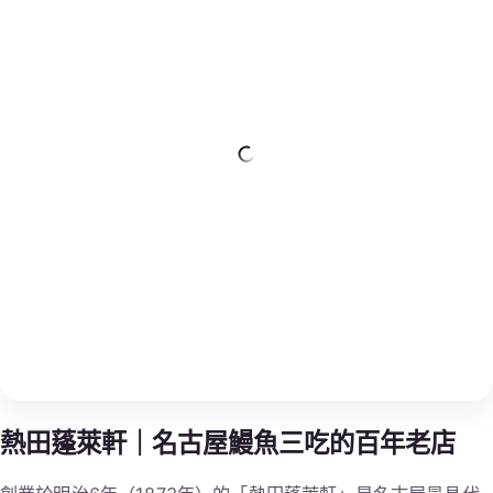
熱田蓬萊軒｜名古屋鰻魚三吃的百年老店
創業於明治6年（1873年）的「熱田蓬萊軒」是名古屋最具代
表性的老字號鰻魚飯專門店。最知名的「鰻魚三吃」吃法：先
品原味，再加佐料，最後以茶湯沖食，層次豐富、香氣四溢。
位於熱田神宮旁的本店氣氛典雅，庭園景致令人放鬆，是文化
與美食兼備的極品饗宴。每日排隊人潮不斷，建議事先預約。
GOURMET