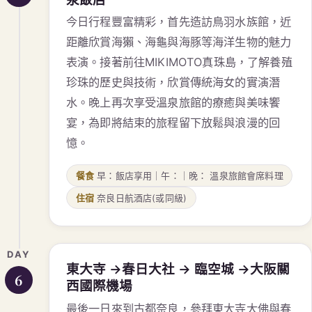
今日行程豐富精彩，首先造訪鳥羽水族館，近
距離欣賞海獺、海龜與海豚等海洋生物的魅力
表演。接著前往MIKIMOTO真珠島，了解養殖
珍珠的歷史與技術，欣賞傳統海女的實演潛
水。晚上再次享受溫泉旅館的療癒與美味饗
宴，為即將結束的旅程留下放鬆與浪漫的回
憶。
餐食
早：飯店享用｜午：｜晚： 溫泉旅館會席料理
住宿
奈良日航酒店(或同級)
DAY
東大寺 →春日大社 → 臨空城 →大阪關
6
西國際機場
最後一日來到古都奈良，參拜東大寺大佛與春