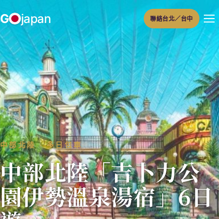
跳
G
japan
聯絡台北／台中
至
主
要
內
容
中部北陸 ‧ 多日包車
中部北陸「吉卜力公
園伊勢溫泉湯宿」6日