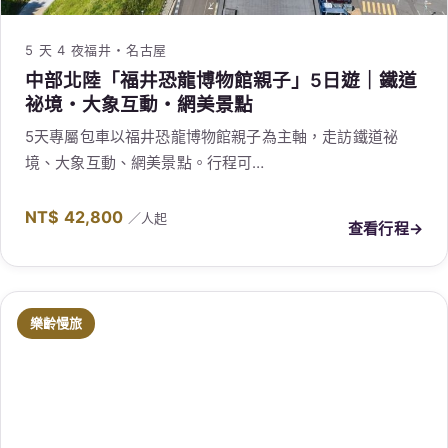
樂齡慢旅
5 天 4 夜
中部北陸
中部北陸「北陸懷舊湯宿散策樂齡」5日遊｜博
物館明治村・惠那峽遊船・馬籠宿
5天專屬包車以北陸懷舊湯宿散策樂齡為主軸，走訪博物館
明治村、惠那峽遊船、馬籠宿。…