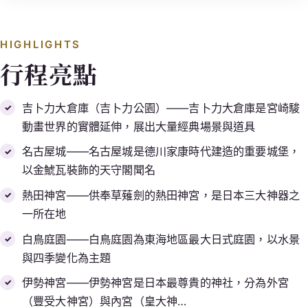
HIGHLIGHTS
行程亮點
吉卜力大倉庫（吉卜力公園）——吉卜力大倉庫是宮崎駿
動畫世界的實體延伸，展出大量經典場景與道具
名古屋城——名古屋城是德川家康時代建造的重要城堡，
以金鯱瓦裝飾的天守閣聞名
熱田神宮——供奉草薙劍的熱田神宮，是日本三大神器之
一所在地
白鳥庭園——白鳥庭園為東海地區最大日式庭園，以水景
與四季變化為主題
伊勢神宮——伊勢神宮是日本最尊貴的神社，分為外宮
（豐受大神宮）與內宮（皇大神…