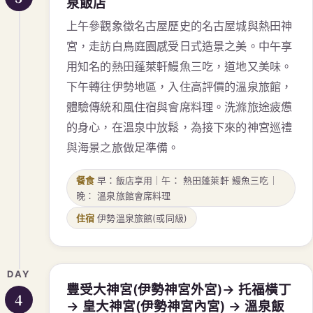
泉飯店
上午參觀象徵名古屋歷史的名古屋城與熱田神
宮，走訪白鳥庭園感受日式造景之美。中午享
用知名的熱田蓬萊軒鰻魚三吃，道地又美味。
下午轉往伊勢地區，入住高評價的溫泉旅館，
體驗傳統和風住宿與會席料理。洗滌旅途疲憊
的身心，在溫泉中放鬆，為接下來的神宮巡禮
與海景之旅做足準備。
餐食
早：飯店享用｜午： 熱田蓬萊軒 鰻魚三吃｜
晚： 溫泉旅館會席料理
住宿
伊勢溫泉旅館(或同級)
DAY
豐受⼤神宮(伊勢神宮外宮)→ 托福橫丁
4
→ 皇大神宮(伊勢神宮內宮) → 溫泉飯