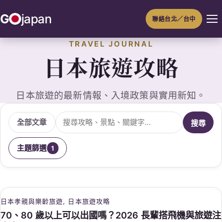
跳
G
japan
聯絡台北／台中
至
主
TRAVEL JOURNAL
要
日本旅遊攻略
內
容
日本旅遊的最新情報、入境政策與實用新知。
搜尋文章
全部文章
搜尋
主題篩選
1
日本孝親與樂齡旅遊
, 
日本旅遊攻略
70、80 歲以上可以出國嗎？2026 長輩搭飛機與旅遊注