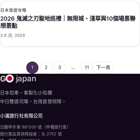
日本旅遊攻略
2026 鬼滅之刃聖地巡禮｜無限城、淺草與10個場景聯
想景點
3 8 月, 2026
1
2
3
…
11
下一頁
G
japan
日本包車・客製化小包團
中日雙語司導，台灣直營保障。
小滿旅行社有限公司
交觀甲字第 881300 號（甲種旅行業）
旅行業品質保障協會：北 2752 號