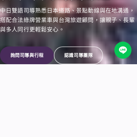
中日雙語司導熟悉日本道路、景點動線與在地溝通，
搭配合法綠牌營業車與台灣旅遊顧問，讓親子、長輩
與多人同行更輕鬆安心。
詢問司導與行程
認識司導團隊
包車司導可以協助什麼？
東京包車中文司機團隊
北海道包車
PRIVATE DRIVER-GUIDE
包車司導可以協助什麼？
從路線安排、景點上下車點到餐廳與購物溝通，由熟
悉在地路況的司導陪同；實際語言與服務範圍依地區