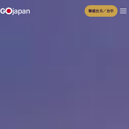
跳
G
japan
聯絡台北／台中
至
主
要
內
容