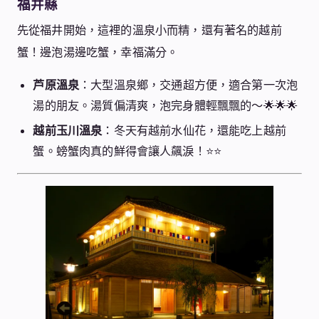
福井縣
先從福井開始，這裡的溫泉小而精，還有著名的越前
蟹！邊泡湯邊吃蟹，幸福滿分。
芦原溫泉
：大型溫泉鄉，交通超方便，適合第一次泡
湯的朋友。湯質偏清爽，泡完身體輕飄飄的～🌟🌟🌟
越前玉川溫泉
：冬天有越前水仙花，還能吃上越前
蟹。螃蟹肉真的鮮得會讓人飆淚！⭐️⭐️