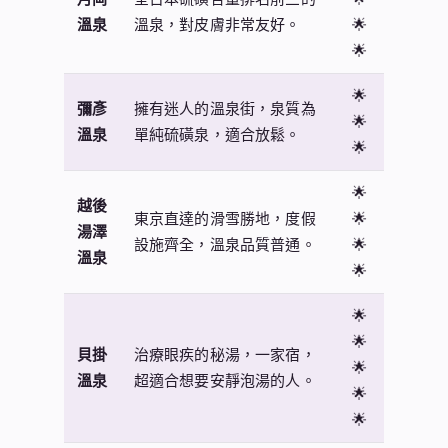
溫泉
溫泉，對皮膚非常友好。
🌟
🌟
🌟
彌彥
擁有迷人的溫泉街，泉質為
🌟
溫泉
單純硫磺泉，適合放鬆。
🌟
🌟
越後
東京直達的滑雪勝地，度假
🌟
湯澤
設施齊全，溫泉品質普通。
🌟
溫泉
🌟
🌟
🌟
貝掛
治療眼疾的秘湯，一家宿，
🌟
溫泉
超適合想要安靜泡湯的人。
🌟
🌟