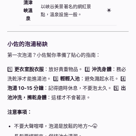
清津
以峽谷美景著名的網紅景
峽溫
🌟
點，溫泉設施一般。
泉
小佐的泡湯秘訣
第一次泡湯？小佐幫你準備了貼心的指南：
1️⃣
更衣室脫衣服
：放好貴重物品。 2️⃣
沖洗身體
：務必
洗乾淨才能進湯池。 3️⃣
輕輕入池
：避免濺起水花。 4️⃣
泡湯 10-15 分鐘
：記得適時休息，不要泡太久。 5️⃣
出
池沖洗，擦乾身體
：這樣才不會著涼。
注意事項：
不要大聲喧嘩，泡湯是放鬆的地方～🤫