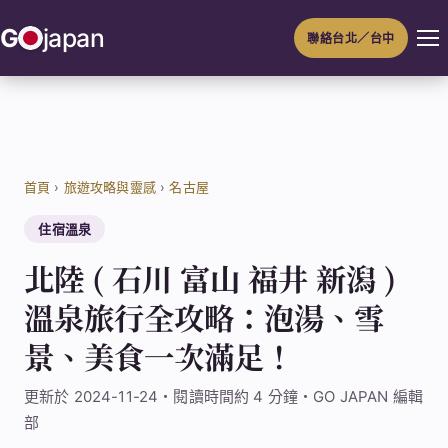
跳
G
japan
聯絡台北／台中
至
主
要
內
容
首頁
›
旅遊攻略與靈感
›
名古屋
住宿溫泉
北陸 ( 石川 富山 福井 新潟 )
溫泉旅行全攻略：泡湯、雪
景、美食一次滿足！
更新於 2024-11-24・閱讀時間約 4 分鐘・GO JAPAN 編輯
部