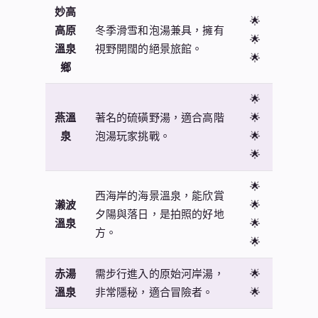
妙高
🌟
高原
冬季滑雪和泡湯兼具，擁有
🌟
溫泉
視野開闊的絕景旅館。
🌟
鄉
🌟
燕溫
著名的硫磺野湯，適合高階
🌟
泉
泡湯玩家挑戰。
🌟
🌟
🌟
西海岸的海景溫泉，能欣賞
濑波
🌟
夕陽與落日，是拍照的好地
溫泉
🌟
方。
🌟
赤湯
需步行進入的原始河岸湯，
🌟
溫泉
非常隱秘，適合冒險者。
🌟