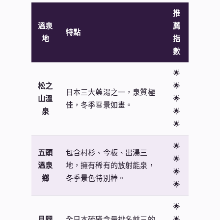
推
溫泉
薦
特點
地
指
數
🌟
松之
🌟
日本三大藥湯之一，泉質極
山溫
🌟
佳，冬季雪景如畫。
泉
🌟
🌟
🌟
五頭
包含村杉、今板、出湯三
🌟
溫泉
地，擁有稀有的放射能泉，
🌟
鄉
冬季景色特別棒。
🌟
🌟
月岡
全日本硫磺含量排名前三的
🌟