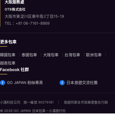
大阪服務處
OTB株式会社
大阪市東淀川区東中島2丁目15-19
TEL：+81 06-7161-8869
更多包車
韓國包車
泰國包車
大陸包車
台灣包車
歐洲包車
越南包車
Facebook 社群
GO JAPAN 粉絲專頁
日本旅遊交流社團
小滿科技公司 統一編號 90276181 ｜ 旅遊同業合作與異業整合行銷
© 2026 GO JAPAN 日本包車・小滿旅行社