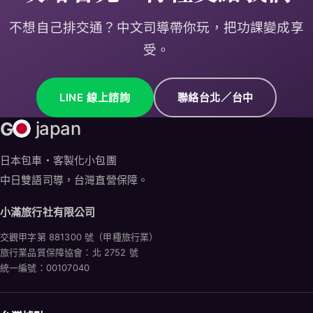
不想自己排交通？中文司導帶你玩，把功課變成享
受。
LINE 線上諮詢
聯絡台北／台中
G
japan
日本包車・客製化小包團
中日雙語司導，台灣直營保障。
小滿旅行社有限公司
交觀甲字第 881300 號（甲種旅行業）
旅行業品質保障協會：北 2752 號
統一編號：00107040