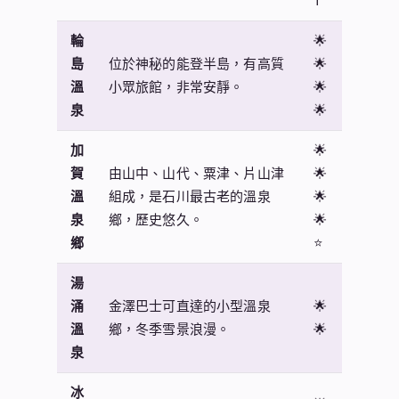
1
輪
🌟
島
位於神秘的能登半島，有高質
🌟
溫
小眾旅館，非常安靜。
🌟
泉
🌟
加
🌟
賀
由山中、山代、粟津、片山津
🌟
溫
組成，是石川最古老的溫泉
🌟
泉
鄉，歷史悠久。
🌟
鄉
⭐️
湯
涌
金澤巴士可直達的小型溫泉
🌟
溫
鄉，冬季雪景浪漫。
🌟
泉
冰