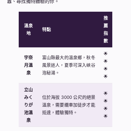
囂、尋找獨特體驗的你。
推
溫泉
薦
特點
地
指
數
🌟
宇奈
富山縣最大的溫泉鄉，秋冬
🌟
月溫
風景迷人，夏季可深入峽谷
🌟
泉
泡秘湯。
🌟
立山
🌟
みく
位於海拔 3000 公尺的絕景
🌟
りが
溫泉，需要纜車加徒步才能
🌟
池溫
抵達，體驗獨特。
🌟
泉