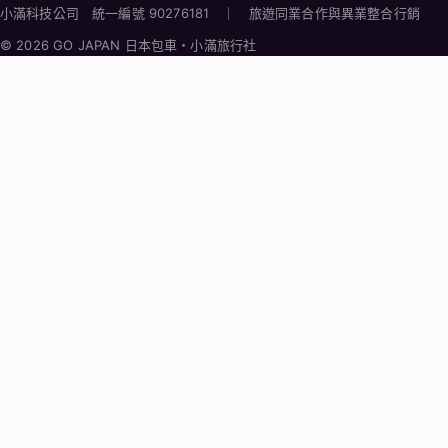
小滿科技公司 統一編號 90276181 ｜ 旅遊同業合作與異業整合行銷
© 2026 GO JAPAN 日本包車・小滿旅行社