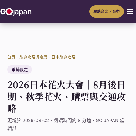
跳
G
japan
聯絡台北／台中
至
主
要
內
容
首頁
›
旅遊攻略與靈感
›
日本旅遊攻略
季節限定
2026日本花火大會｜8月後日
期、秋季花火、購票與交通攻
略
更新於 2026-08-02・閱讀時間約 8 分鐘・GO JAPAN 編
輯部