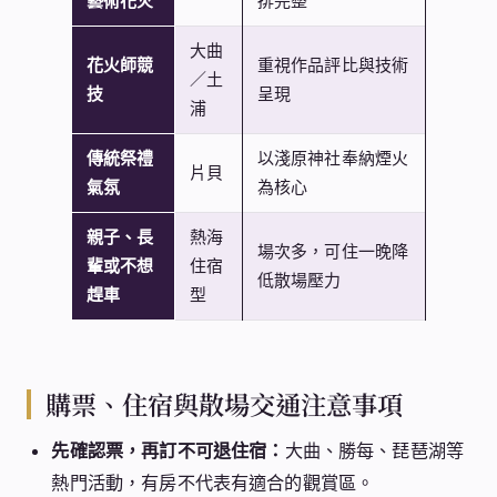
藝術花火
排完整
大曲
花火師競
重視作品評比與技術
／土
技
呈現
浦
傳統祭禮
以淺原神社奉納煙火
片貝
氣氛
為核心
親子、長
熱海
場次多，可住一晚降
輩或不想
住宿
低散場壓力
趕車
型
購票、住宿與散場交通注意事項
先確認票，再訂不可退住宿：
大曲、勝每、琵琶湖等
熱門活動，有房不代表有適合的觀賞區。