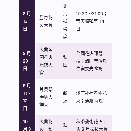
北
8 月
海
19:20～21:00；
勝每花
13
道
荒天順延至 14
火大會
日
帶
日
廣
大曲全
8 月
全國花火師競
國花火
秋
29
技；熱門席位與
競技大
田
日
住宿要先確認
會
9 月
片貝祭
11、
新
淺原神社奉納花
奉納大
12
潟
火；連續兩晚
煙火
日
10
大曲花
秋季藝術花火，
秋
月 3
火－秋
與 8 月競技大會