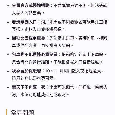
只買官方或授權通路：
不要購買來源不明、無法確認
入場人的轉售票。
看清票券入口：
河川兩岸或不同觀覽區可能無法直接
互通，走錯入口會多繞很遠。
回程比去程更重要：
先決定末班車、臨時列車、接駁
車或住宿方案，再安排白天景點。
包車也不能進核心管制區：
提前約定外圍上下車點、
集合時間與步行距離，不能把會場入口當接送點。
秋季要加保暖層：
10、11 月河川敷入夜後溫差大，
防風外套比浴衣更實際。
當天下午再查一次：
小雨可能照常，但強風、雷雨與
河川水位可能造成延期或取消。
常見問題