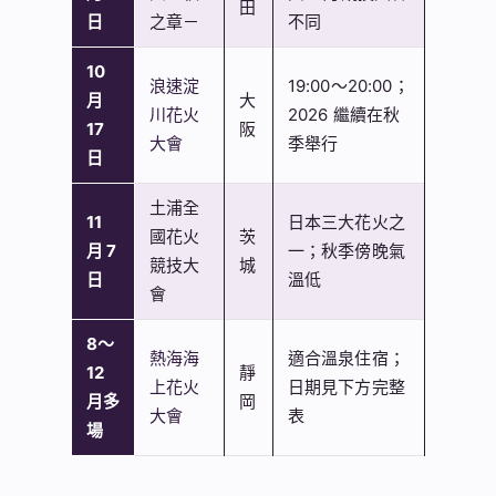
田
日
之章－
不同
10
浪速淀
19:00～20:00；
月
大
川花火
2026 繼續在秋
17
阪
大會
季舉行
日
土浦全
11
日本三大花火之
國花火
茨
月 7
一；秋季傍晚氣
競技大
城
日
溫低
會
8～
熱海海
適合溫泉住宿；
12
靜
上花火
日期見下方完整
月多
岡
大會
表
場