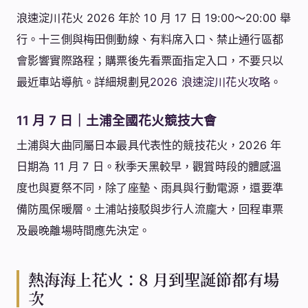
浪速淀川花火 2026 年於 10 月 17 日 19:00～20:00 舉
行。十三側與梅田側動線、有料席入口、禁止通行區都
會影響實際路程；購票後先看票面指定入口，不要只以
最近車站導航。詳細規劃見
2026 浪速淀川花火攻略
。
11 月 7 日｜土浦全國花火競技大會
土浦與大曲同屬日本最具代表性的競技花火，2026 年
日期為 11 月 7 日。秋季天黑較早，觀賞時段的體感溫
度也與夏祭不同，除了座墊、雨具與行動電源，還要準
備防風保暖層。土浦站接駁與步行人流龐大，回程車票
及最晚離場時間應先決定。
熱海海上花火：8 月到聖誕節都有場
次