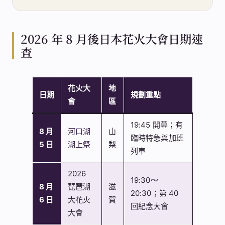
2026 年 8 月後日本花火大會日期速
查
花火大
地
日期
規劃重點
會
區
19:45 開幕；有
8 月
河口湖
山
臨時特急與加班
5 日
湖上祭
梨
列車
2026
19:30～
8 月
琵琶湖
滋
20:30；第 40
6 日
大花火
賀
回紀念大會
大會