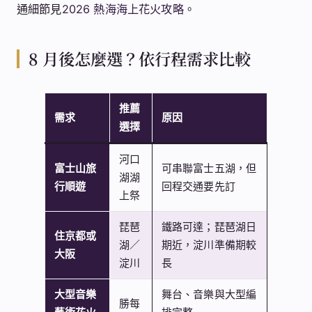
通細節見
2026 熱海海上花火攻略
。
8 月後怎麼選？依行程需求比較
推薦
需求
原因
選擇
河口
富士山旅
可串聯富士五湖，但
湖湖
行順遊
回程交通要先訂
上祭
琵琶
鐵路可達；琵琶湖日
住京都或
湖／
期近，淀川準備期較
大阪
淀川
長
大型音樂
舞台、音樂與大型編
勝每