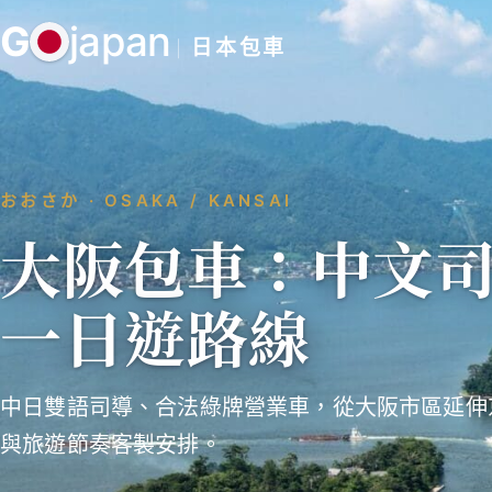
跳
G
japan
至
日本包車
主
要
內
容
おおさか · OSAKA / KANSAI
大阪包車：中文
一日遊路線
中日雙語司導、合法綠牌營業車，從大阪市區延伸
與旅遊節奏客製安排。