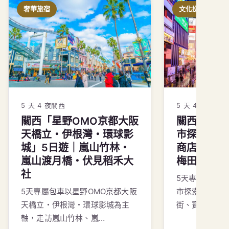
奢華旅宿
文化巡禮
5 天 4 夜
關西
5 天 4 夜
關西
關西「星野OMO京都大阪
關西「大阪
天橋立・伊根灣・環球影
市探索」5
城」5日遊｜嵐山竹林・
商店街・寶
嵐山渡月橋・伏見稻禾大
梅田店
社
5天專屬包車
5天專屬包車以星野OMO京都大阪
市探索為主軸
天橋立・伊根灣・環球影城為主
街、寶可夢中
軸，走訪嵐山竹林、嵐…