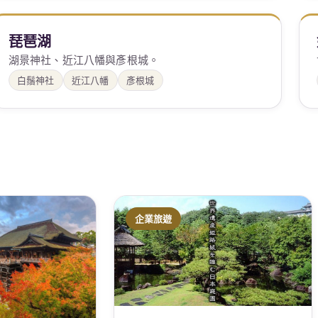
琵琶湖
湖景神社、近江八幡與彥根城。
白鬚神社
近江八幡
彥根城
企業旅遊