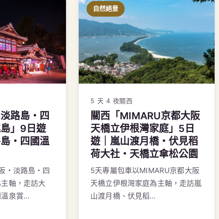
自然絕景
5 天 4 夜
關西
・淡路島・四
關西「MIMARU京都大阪
島」9日遊
天橋立伊根灣家庭」5日
路島・四國溫
遊｜嵐山渡月橋・伏見稻
荷大社・天橋立傘松公園
阪・淡路島・四
5天專屬包車以MIMARU京都大阪
為主軸，走訪大
天橋立伊根灣家庭為主軸，走訪嵐
國溫泉賞…
山渡月橋、伏見稻…