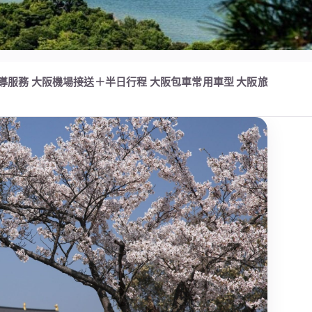
導服務
大阪機場接送＋半日行程
大阪包車常用車型
大阪旅遊資訊與