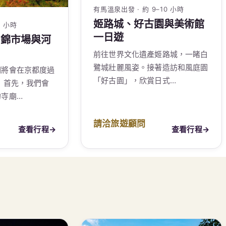
有馬溫泉出發 · 約 9–10 小時
姬路城、好古園與美術館
0 小時
一日遊
、錦市場與河
前往世界文化遺產姬路城，一睹白
鷺城壯麗風姿。接著造訪和風庭園
們將會在京都度過
「好古園」，欣賞日式…
 首先，我們會
的寺廟…
請洽旅遊顧問
查看行程
→
查看行程
→