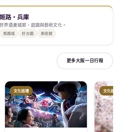
姬路・兵庫
世界遺產城郭、庭園與藝術文化。
姬路城
好古園
美術館
更多大阪一日行程
文化巡禮
文化巡禮