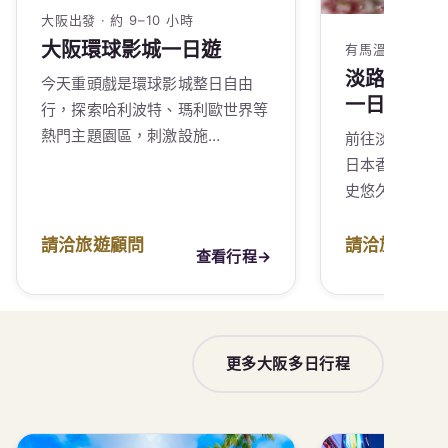
大阪出發 · 約 9–10 小時
大阪環球影城一日遊
有馬溫泉出發 · 約
淡路島香囊
今天重頭戲是環球影城整日自由
一日遊
行，探索哈利波特、瑪利歐世界等
熱門主題園區，刺激設施…
前往淡路島，
日本香文化的
史悠久的伊弉
請洽旅遊顧問
請洽旅遊顧
查看行程
→
更多大阪多日行程