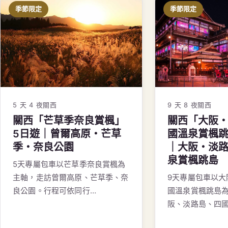
季節限定
季節限定
5 天 4 夜
關西
9 天 8 夜
關西
關西「芒草季奈良賞楓」
關西「大阪
5日遊｜曾爾高原・芒草
國溫泉賞楓跳
季・奈良公園
｜大阪・淡
泉賞楓跳島
5天專屬包車以芒草季奈良賞楓為
主軸，走訪曾爾高原、芒草季、奈
9天專屬包車以大
良公園。行程可依同行…
國溫泉賞楓跳島
阪、淡路島、四