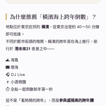
為什麼推薦「橫濱海上跨年倒數」？
地點位於東京近郊的
橫濱
，從東京出發約 40～50 分鐘
即可抵達。
不同於都市街頭的喧鬧，橫濱的跨年是在海上進行，航
行於
港未來21
夜景之中——
🌊 海風
🌃 燈海
🎧 DJ Live
🍷 小酒微醺
⏱️ 全船一起倒數新年第一秒
這不是「看熱鬧的跨年」，而是
參與感極高的跨年體