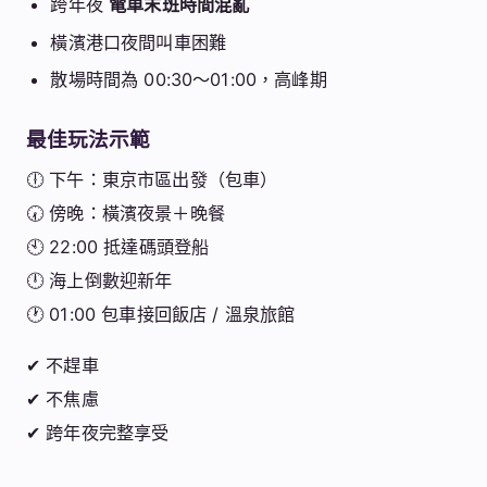
跨年夜
電車末班時間混亂
橫濱港口夜間叫車困難
散場時間為 00:30～01:00，高峰期
最佳玩法示範
🕕 下午：東京市區出發（包車）
🕢 傍晚：橫濱夜景＋晚餐
🕙 22:00 抵達碼頭登船
🕛 海上倒數迎新年
🕐 01:00 包車接回飯店 / 溫泉旅館
✔ 不趕車
✔ 不焦慮
✔ 跨年夜完整享受