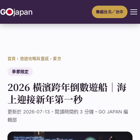
跳
G
japan
聯絡台北／台中
至
主
要
內
容
首頁
›
旅遊攻略與靈感
›
東京
季節限定
2026 橫濱跨年倒數遊船｜海
上迎接新年第一秒
更新於 2026-07-13・閱讀時間約 3 分鐘・GO JAPAN 編
輯部