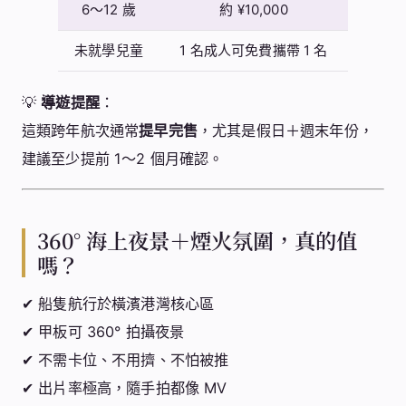
6～12 歲
約 ¥10,000
未就學兒童
1 名成人可免費攜帶 1 名
💡
導遊提醒
：
這類跨年航次通常
提早完售
，尤其是假日＋週末年份，
建議至少提前 1～2 個月確認。
360° 海上夜景＋煙火氛圍，真的值
嗎？
✔ 船隻航行於橫濱港灣核心區
✔ 甲板可 360° 拍攝夜景
✔ 不需卡位、不用擠、不怕被推
✔ 出片率極高，隨手拍都像 MV