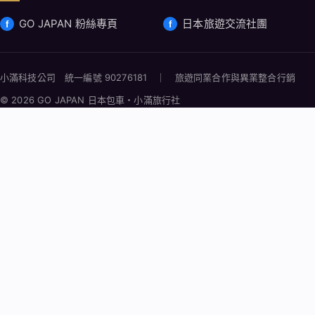
GO JAPAN 粉絲專頁
日本旅遊交流社團
小滿科技公司 統一編號 90276181 ｜ 旅遊同業合作與異業整合行銷
© 2026 GO JAPAN 日本包車・小滿旅行社