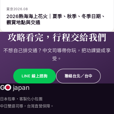
東京
2026.08
2026熱海海上花火｜夏季、秋季、冬季日期、
觀賞地點與交通
攻略看完，行程交給我們
不想自己排交通？中文司導帶你玩，把功課變成享
受。
LINE 線上諮詢
聯絡台北／台中
G
japan
日本包車・客製化小包團
中日雙語司導，台灣直營保障。