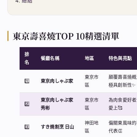
總結
東京壽喜燒TOP 10精選清單
排
餐廳名稱
地區
特色與亮點
名
東京市
顛覆壽喜燒概
1️⃣
東京肉しゃぶ家
區
極具創新性✨
東京肉しゃぶ家
東京市
為肉食愛好者
2️⃣
秀彬
區
愛上🥰
神田地
偏關東風味的
3️⃣
すき焼割烹 日山
區
代表👏