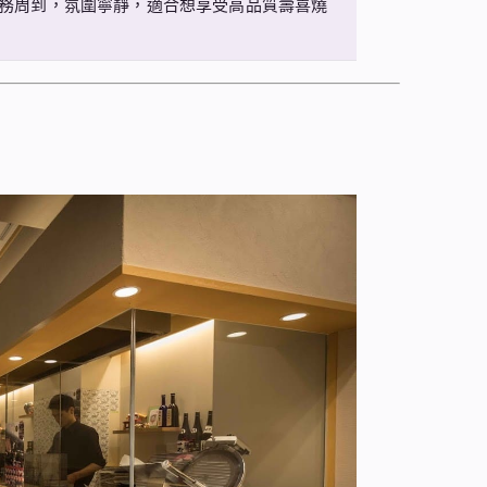
務周到，氛圍寧靜，適合想享受高品質壽喜燒