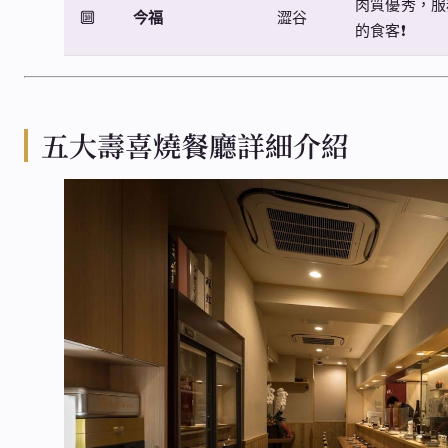
肉質優秀，服
🔟
今福
澀谷
的食客❗
五大壽喜燒餐廳詳細介紹