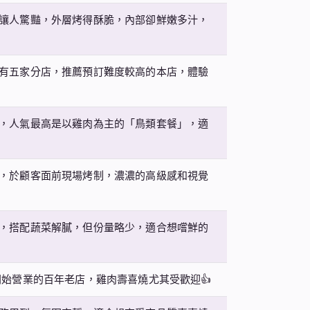
讓人驚豔，外層烤得酥脆，內部卻鮮嫩多汁，
有五家分店，推薦預訂難度較高的本店，體驗
，人氣最高是以雞肉為主的「鳥類套餐」，適
，於顧客面前現場烤制，濃濃的高級感和視覺
，搭配蔬菜解膩，但份量略少，適合想嚐鮮的
開始營業的百年老店，雞肉壽喜燒尤其受歡迎👍