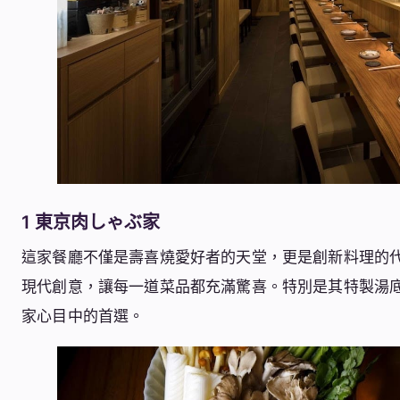
1 東京肉しゃぶ家
這家餐廳不僅是壽喜燒愛好者的天堂，更是創新料理的
現代創意，讓每一道菜品都充滿驚喜。特別是其特製湯
家心目中的首選。