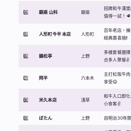
招牌和牛漢堡
4️⃣
銀座 山科
銀座
值得一試！🥩
百年老店，擁
5️⃣
人形町今半 本店
人形町
經典壽喜燒❗
多樣套餐選擇
6️⃣
韻松亭
上野
合多人聚餐✌
主打松阪牛肉
7️⃣
岡半
六本木
享受😋
和牛入口即化
8️⃣
米久本店
淺草
小食客✌
9️⃣
ぼたん
上野
自明治30年