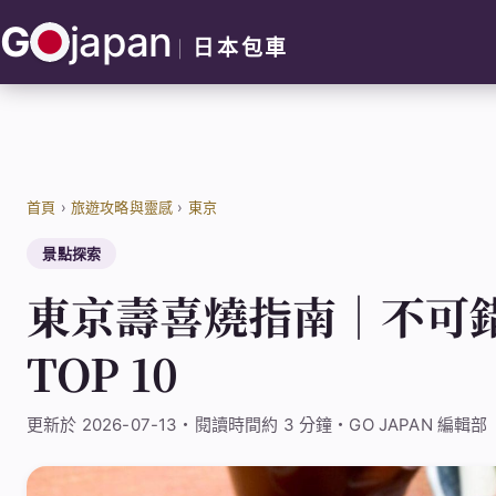
跳
G
japan
至
日本包車
主
要
內
容
首頁
›
旅遊攻略與靈感
›
東京
景點探索
東京壽喜燒指南｜不可
TOP 10
更新於 2026-07-13・閱讀時間約 3 分鐘・GO JAPAN 編輯部