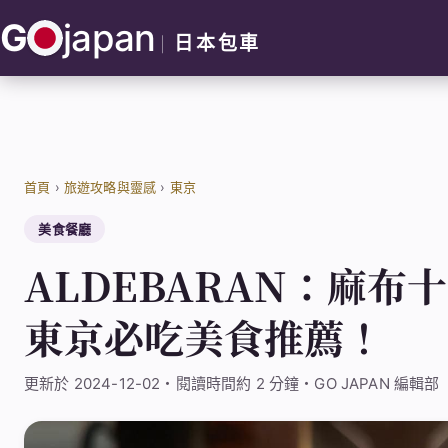
跳
G
japan
至
日本包車
主
要
內
容
首頁
›
旅遊攻略與靈感
›
東京
美食餐廳
ALDEBARAN：麻
東京必吃美食推薦！
更新於 2024-12-02・閱讀時間約 2 分鐘・GO JAPAN 編輯部