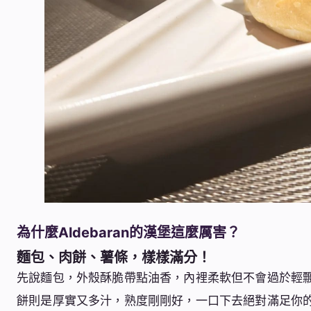
為什麼Aldebaran
的
漢堡這麼厲害？
麵包、肉餅、薯條，樣樣滿分！
先說麵包，外殼酥脆帶點油香，內裡柔軟但不會過於輕
餅則是厚實又多汁，熟度剛剛好，一口下去絕對滿足你