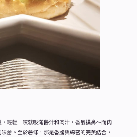
飄，輕輕一咬就吸滿醬汁和肉汁，香氣撲鼻～而肉
的味蕾。至於薯條，那是香脆與綿密的完美結合，