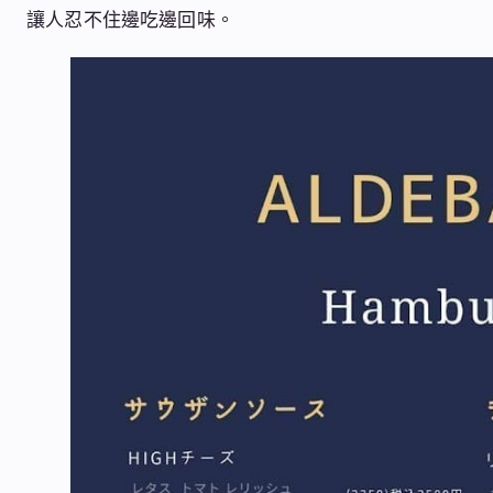
讓人忍不住邊吃邊回味。