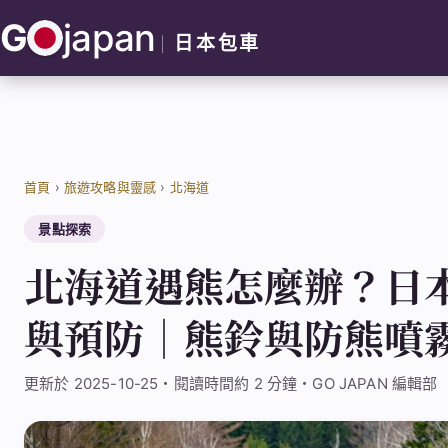
跳
G
japan
至
日本包車
主
要
內
容
首頁
›
旅遊攻略與靈感
›
北海道
景點探索
北海道遇熊怎麼辦？日
與預防｜熊鈴與防熊噴
更新於 2025-10-25・閱讀時間約 2 分鐘・GO JAPAN 編輯部